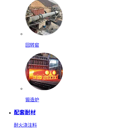
回转窑
锻造炉
配套耐材
耐火浇注料