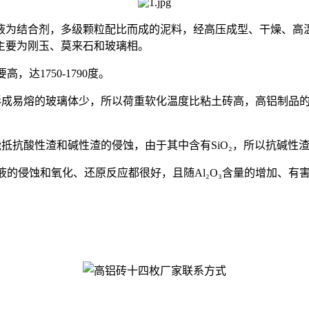
结合剂，多级颗粒配比而成的泥料，经高压成型、干燥、高温
主要为刚玉、莫来石和玻璃相。
达1750-1790度。
形成易熔的玻璃体少，所以荷重软化温度比粘土砖高，高铝制品的荷重
能抵抗酸性渣和碱性渣的侵蚀，由于其中含有SiO₂，所以抗碱性
的侵蚀和氧化、还原反应都很好，且随Al₂O₃含量的增加、有