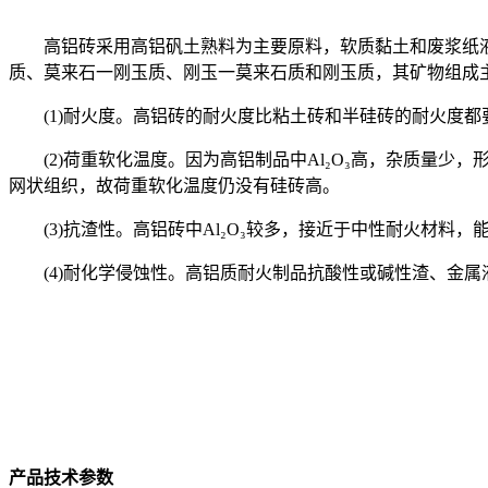
高铝砖采用高铝矾土熟料为主要原料，软质黏土和废浆纸液为
质、莫来石一刚玉质、刚玉一莫来石质和刚玉质，其矿物组成
(1)耐火度。高铝砖的耐火度比粘土砖和半硅砖的耐火度都要高，
(2)荷重软化温度。因为高铝制品中Al₂O₃高，杂质量少，
网状组织，故荷重软化温度仍没有硅砖高。
(3)抗渣性。高铝砖中Al₂O₃较多，接近于中性耐火材料，
(4)耐化学侵蚀性。高铝质耐火制品抗酸性或碱性渣、金属液
产品技术参数