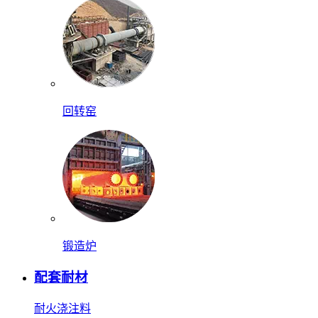
回转窑
锻造炉
配套耐材
耐火浇注料