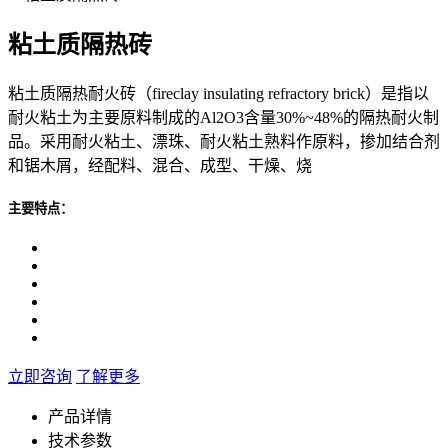
粘土质隔热砖
粘土质隔热耐火砖（fireclay insulating refractory brick）是指以
耐火粘土为主要原料制成的Al2O3含量30%~48%的隔热耐火制
品。采用耐火粘土、漂珠、耐火粘土熟料作原料，掺加结合剂
和锯木屑，经配料、混合、成型、干燥、烧
主要特点：
立即咨询
了解更多
产品详情
技术参数