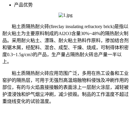
产品优势
粘土质隔热耐火砖(fireclay insulating refractory brick)是指以
耐火粘土为主要原料制成的Al2O3含量30%~48%的隔热耐火制
品。采用耐火粘土、漂珠、耐火粘土熟料作原料，掺加结合剂
和锯木屑，经配料、混合、成型、干燥、烧成，可制得体积密
度0.3~1.5g/cm3的产品，生产量占隔热耐火砖总产量一半以
上。
粘土质隔热耐火砖应用范围广泛，多用在热工设备和工业
窑护的隔热层，可用于无强烈高温熔融物料侵蚀及冲刷作用的
部位，有的与火焰直接接触的表面涂上一层耐火涂层，减轻被
护渣浸蚀和炉气烟尘冲刷，减少损毁。制品的工作温度不超过
重烧线变化的试验温度。