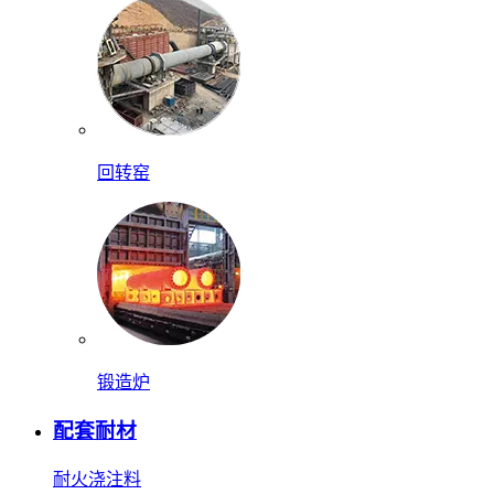
回转窑
锻造炉
配套耐材
耐火浇注料