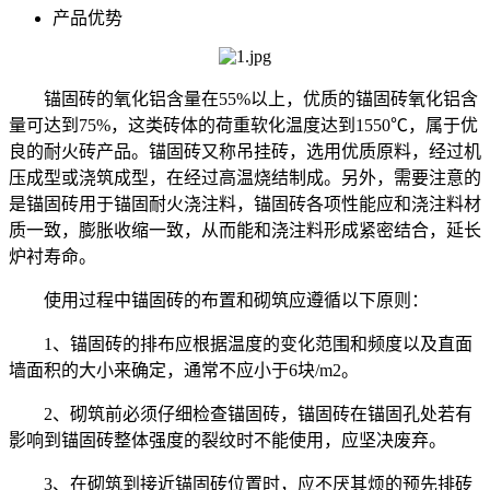
产品优势
锚固砖的氧化铝含量在55%以上，优质的锚固砖氧化铝含
量可达到75%，这类砖体的荷重软化温度达到1550℃，属于优
良的耐火砖产品。锚固砖又称吊挂砖，选用优质原料，经过机
压成型或浇筑成型，在经过高温烧结制成。另外，需要注意的
是锚固砖用于锚固耐火浇注料，锚固砖各项性能应和浇注料材
质一致，膨胀收缩一致，从而能和浇注料形成紧密结合，延长
炉衬寿命。
使用过程中锚固砖的布置和砌筑应遵循以下原则：
1、锚固砖的排布应根据温度的变化范围和频度以及直面
墙面积的大小来确定，通常不应小于6块/m2。
2、砌筑前必须仔细检查锚固砖，锚固砖在锚固孔处若有
影响到锚固砖整体强度的裂纹时不能使用，应坚决废弃。
3、在砌筑到接近锚固砖位置时，应不厌其烦的预先排砖