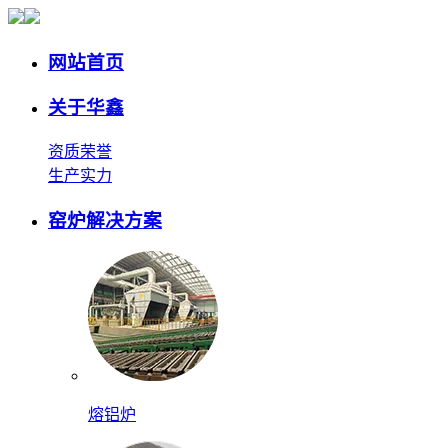
网站首页
关于华鑫
资质荣誉
生产实力
窑炉解决方案
熔铝炉