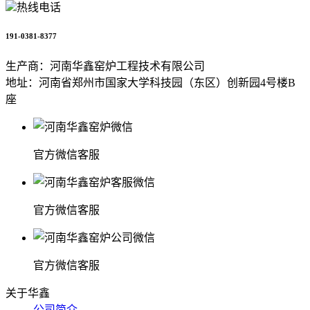
热线电话
191-0381-8377
生产商：河南华鑫窑炉工程技术有限公司
地址：河南省郑州市国家大学科技园（东区）创新园4号楼B
座
官方微信客服
官方微信客服
官方微信客服
关于华鑫
公司简介