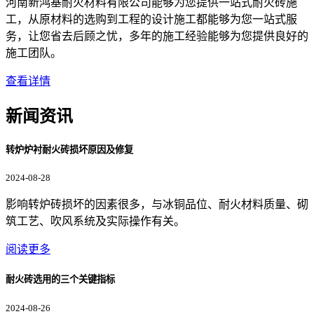
河南新鸿基耐火材料有限公司能够为您提供一站式耐火砖施
工，从原材料的选购到工程的设计施工都能够为您一站式服
务，让您省去后顾之忧，多年的施工经验能够为您提供良好的
施工团队。
查看详情
新闻资讯
转炉炉衬耐火砖损坏原因及修复
2024-08-28
影响转炉砖损坏的因素很多，与冰铜品位、耐火材料质量、砌
筑工艺、吹风系统及实际操作有关。
阅读更多
耐火砖选用的三个关键指标
2024-08-26