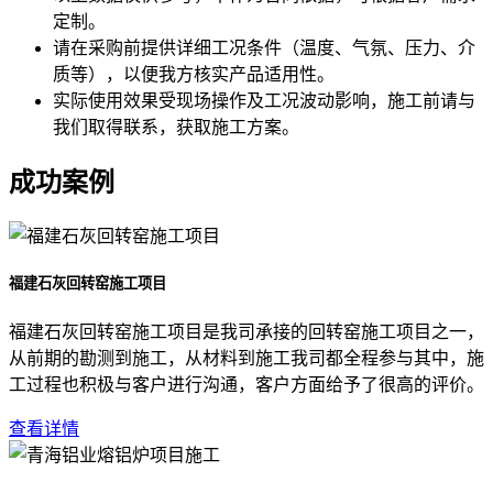
定制。
请在采购前提供详细工况条件（温度、气氛、压力、介
质等），以便我方核实产品适用性。
实际使用效果受现场操作及工况波动影响，施工前请与
我们取得联系，获取施工方案。
成功案例
福建石灰回转窑施工项目
福建石灰回转窑施工项目是我司承接的回转窑施工项目之一，
从前期的勘测到施工，从材料到施工我司都全程参与其中，施
工过程也积极与客户进行沟通，客户方面给予了很高的评价。
查看详情