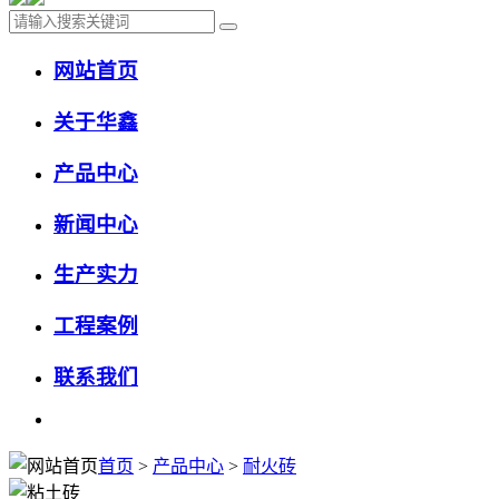
网站首页
关于华鑫
产品中心
新闻中心
生产实力
工程案例
联系我们
首页
>
产品中心
>
耐火砖