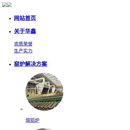
网站首页
关于华鑫
资质荣誉
生产实力
窑炉解决方案
熔铝炉