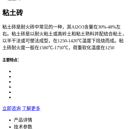
粘土砖
粘土砖是耐火砖中常见的一种，其Al2O3含量在30%-48%左
右。粘土砖是以耐火粘土或高岭土和粘土熟料并配结合粘土，
以半干法或可塑法成型，在1250-1420℃温度下焙烧而成。粘
土砖耐火度一般在1580℃-1750℃，荷重软化温度在1250
主要特点：
立即咨询
了解更多
产品详情
技术参数