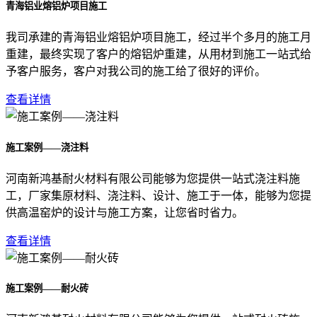
青海铝业熔铝炉项目施工
我司承建的青海铝业熔铝炉项目施工，经过半个多月的施工月
重建，最终实现了客户的熔铝炉重建，从用材到施工一站式给
予客户服务，客户对我公司的施工给了很好的评价。
查看详情
施工案例——浇注料
河南新鸿基耐火材料有限公司能够为您提供一站式浇注料施
工，厂家集原材料、浇注料、设计、施工于一体，能够为您提
供高温窑炉的设计与施工方案，让您省时省力。
查看详情
施工案例——耐火砖