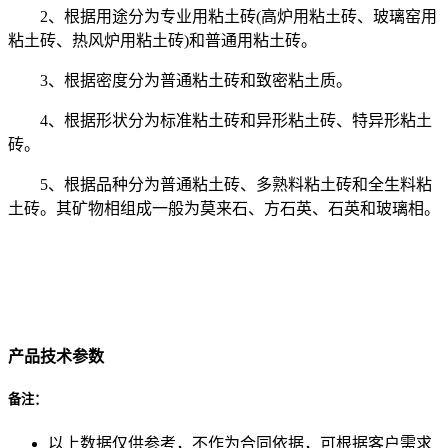
2、根据用途分为专业用粘土砖(高炉用粘土砖、玻璃窑用
粘土砖、热风炉用粘土砖)和普通用粘土砖。
3、根据密度分为普通粘土砖和致密粘土质。
4、根据形状分为标准粘土砖和异形粘土砖、特异形粘土
砖。
5、根据品种分为普通粘土砖、多熟料粘土砖和全生料粘
土砖。其矿物相组成一般为莫来石、方石英、石英和玻璃相。
产品技术参数
备注：
以上数据仅供参考，不作为合同依据，可根据客户需求