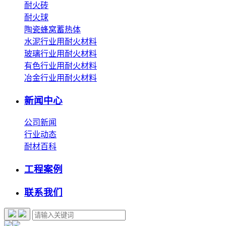
耐火砖
耐火球
陶瓷蜂窝蓄热体
水泥行业用耐火材料
玻璃行业用耐火材料
有色行业用耐火材料
冶金行业用耐火材料
新闻中心
公司新闻
行业动态
耐材百科
工程案例
联系我们