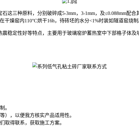
种原料，分别破碎成5-3mm，3-1mm，及≤0.088mm
在干燥窑内110°C烘干16h，待砖坯的水分<1%时装如隧道窑烧
震稳定性好等特点，主要用于玻璃窑炉蓄热室中下部格子体及
制。
等），以便我方核实产品适用性。
们取得联系，获取施工方案。