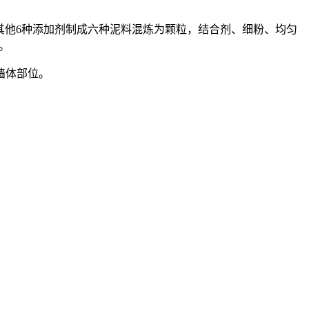
配合其他6种添加剂制成六种泥料混炼为颗粒，结合剂、细粉、均匀
制。
墙体部位。