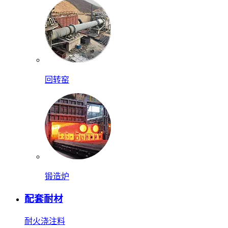
回转窑
锻造炉
配套耐材
耐火浇注料